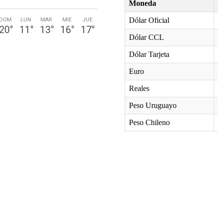
DOM
LUN
MAR
MIE
JUE
20
°
11
°
13
°
16
°
17
°