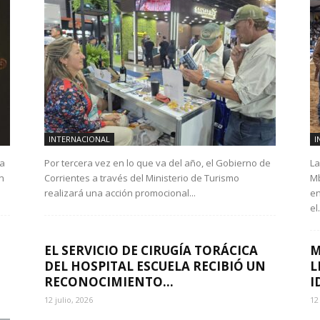
INTERNACIONAL
I
 a
Por tercera vez en lo que va del año, el Gobierno de
La
on
Corrientes a través del Ministerio de Turismo
Mb
realizará una acción promocional...
en
el.
EL SERVICIO DE CIRUGÍA TORÁCICA
M
DEL HOSPITAL ESCUELA RECIBIÓ UN
L
RECONOCIMIENTO...
I
12 julio, 2026
12