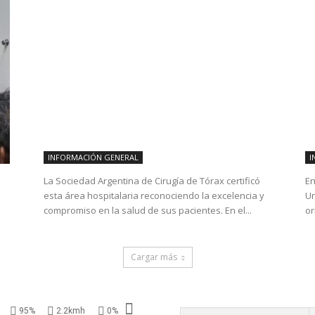
INFORMACIÓN GENERAL
I
La Sociedad Argentina de Cirugía de Tórax certificó
En
esta área hospitalaria reconociendo la excelencia y
Un
compromiso en la salud de sus pacientes. En el...
or
Cargar más
95%
2.2kmh
0%