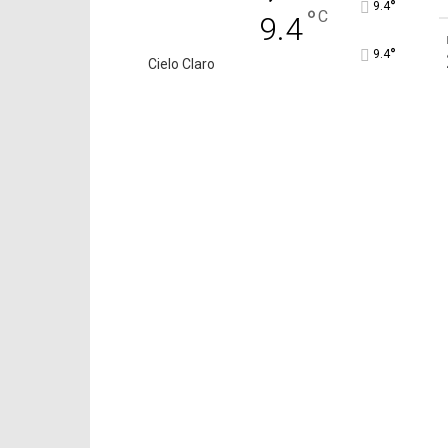
°
9.4
°
C
9.4
°
9.4
Cielo Claro