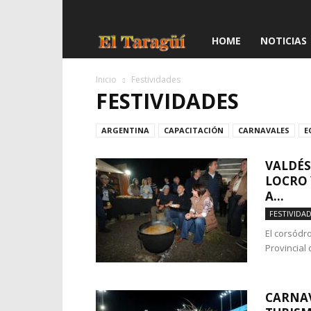
El
HOME
NOTICIAS
Taragüí
Inicio
Festividades
FESTIVIDADES
ARGENTINA
CAPACITACIÓN
CARNAVALES
E
VALDÉS
LOCRO 
A...
FESTIVIDA
El corsódro
Provincial 
CARNAV