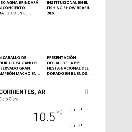
ISCIAGNA BRINDARÁ
INSTITUCIONAL EN EL
N CONCIERTO
FISHING SHOW BRASIL
ATUITO EN EL...
2026
N CABALLO DE
PRESENTACIÓN
BURUCUYÁ GANÓ EL
OFICIAL DE LA 61°
ESERVADO GRAN
FIESTA NACIONAL DEL
AMPEÓN MACHO EN...
DORADO EN BUENOS...
CORRIENTES, AR
Cielo Claro
°
10.5
°
C
10.5
°
10.5