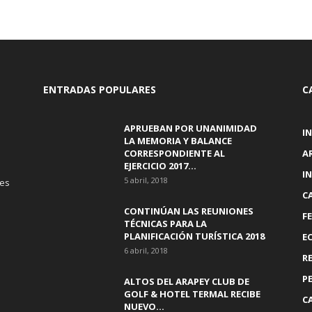
ENTRADAS POPULARES
C
APRUEBAN POR UNANIMIDAD
I
LA MEMORIA Y BALANCE
CORRESPONDIENTE AL
A
EJERCICIO 2017...
I
5 abril, 2018
tes
C
CONTINÚAN LAS REUNIONES
F
TÉCNICAS PARA LA
PLANIFICACIÓN TURÍSTICA 2018
E
6 abril, 2018
R
P
ALTOS DEL ARAPEY CLUB DE
GOLF & HOTEL TERMAL RECIBE
C
NUEVO...