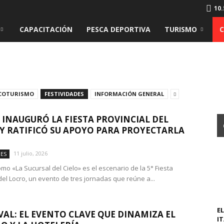
10.
CAPACITACIÓN
PESCA DEPORTIVA
TURISMO
COTURISMO
FESTIVIDADES
INFORMACIÓN GENERAL
 INAUGURÓ LA FIESTA PROVINCIAL DEL
Y RATIFICÓ SU APOYO PARA PROYECTARLA
11 julio, 2026
DES
mo «La Sucursal del Cielo» es el escenario de la 5° Fiesta
del Locro, un evento de tres jornadas que reúne a...
EL
AL: EL EVENTO CLAVE QUE DINAMIZA EL
I