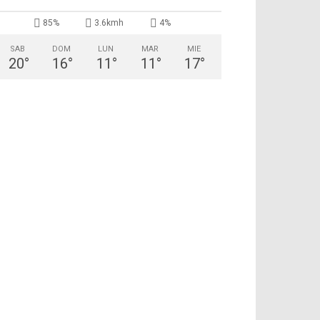
85%
3.6kmh
4%
SAB
DOM
LUN
MAR
MIE
20
°
16
°
11
°
11
°
17
°