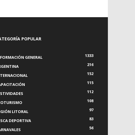
ATEGORÍA POPULAR
1333
NFORMACIÓN GENERAL
216
RGENTINA
152
NTERNACIONAL
115
APACITACIÓN
112
ESTIVIDADES
108
COTURISMO
97
EGIÓN LITORAL
83
ESCA DEPORTIVA
56
ARNAVALES