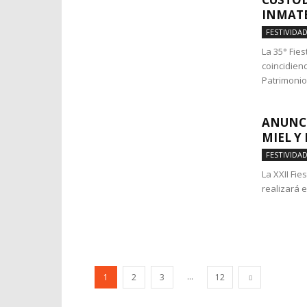
INMATE
FESTIVIDA
La 35° Fie
coincidien
Patrimonio 
ANUNCI
MIEL Y
FESTIVIDA
La XXII Fie
realizará e
...
1
2
3
12