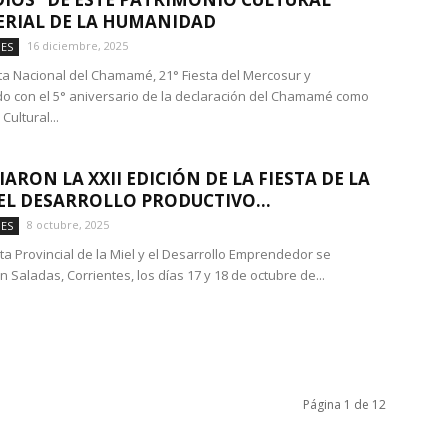
RIAL DE LA HUMANIDAD
16 diciembre, 2025
DES
sta Nacional del Chamamé, 21° Fiesta del Mercosur y
do con el 5° aniversario de la declaración del Chamamé como
Cultural...
ARON LA XXII EDICIÓN DE LA FIESTA DE LA
 EL DESARROLLO PRODUCTIVO...
8 octubre, 2025
DES
sta Provincial de la Miel y el Desarrollo Emprendedor se
n Saladas, Corrientes, los días 17 y 18 de octubre de...
Página 1 de 12