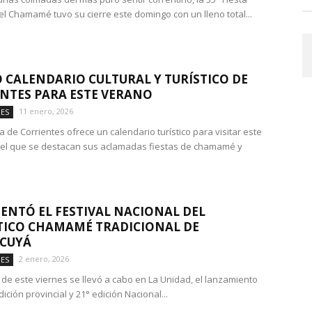
el Chamamé tuvo su cierre este domingo con un lleno total...
 CALENDARIO CULTURAL Y TURÍSTICO DE
NTES PARA ESTE VERANO
11 enero, 2026
DES
a de Corrientes ofrece un calendario turístico para visitar este
el que se destacan sus aclamadas fiestas de chamamé y
SENTÓ EL FESTIVAL NACIONAL DEL
ICO CHAMAMÉ TRADICIONAL DE
CUYÁ
2 enero, 2026
DES
e de este viernes se llevó a cabo en La Unidad, el lanzamiento
dición provincial y 21° edición Nacional...