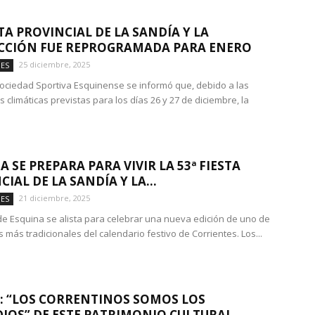
STA PROVINCIAL DE LA SANDÍA Y LA
CCIÓN FUE REPROGRAMADA PARA ENERO
25 diciembre, 2025
DES
ociedad Sportiva Esquinense se informó que, debido a las
 climáticas previstas para los días 26 y 27 de diciembre, la
A SE PREPARA PARA VIVIR LA 53ª FIESTA
IAL DE LA SANDÍA Y LA...
21 diciembre, 2025
DES
de Esquina se alista para celebrar una nueva edición de uno de
 más tradicionales del calendario festivo de Corrientes. Los...
: “LOS CORRENTINOS SOMOS LOS
IOS” DE ESTE PATRIMONIO CULTURAL