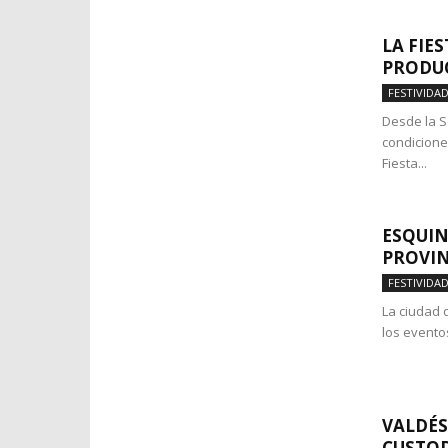
LA FIE
PRODU
FESTIVIDA
Desde la S
condiciones
Fiesta...
ESQUIN
PROVINC
FESTIVIDA
La ciudad 
los eventos
VALDÉS
CUSTOD