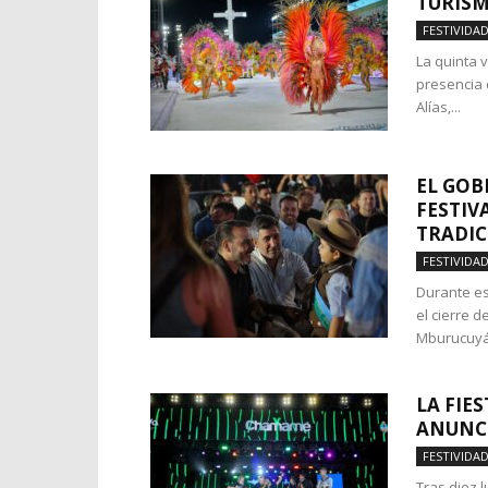
TURISM
FESTIVIDA
La quinta 
presencia 
Alías,...
EL GOB
FESTIV
TRADI
FESTIVIDA
Durante es
el cierre 
Mburucuyá,
LA FIE
ANUNCI
FESTIVIDA
Tras diez 