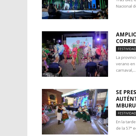
Nacional d
AMPLIO
CORRIE
FESTIVIDA
La provinci
verano en 
carnaval,...
SE PRE
AUTÉNT
MBURU
FESTIVIDA
En la tard
de la 57° e