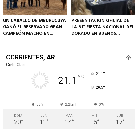
UN CABALLO DE MBURUCUYÁ
PRESENTACIÓN OFICIAL DE
GANÓ EL RESERVADO GRAN
LA 61° FIESTA NACIONAL DEL
CAMPEÓN MACHO EN...
DORADO EN BUENOS...
CORRIENTES, AR
Cielo Claro
°
21.1
°
C
21.1
°
20.5
53%
2.2kmh
0%
DOM
LUN
MAR
MIE
JUE
20
°
11
°
14
°
15
°
17
°