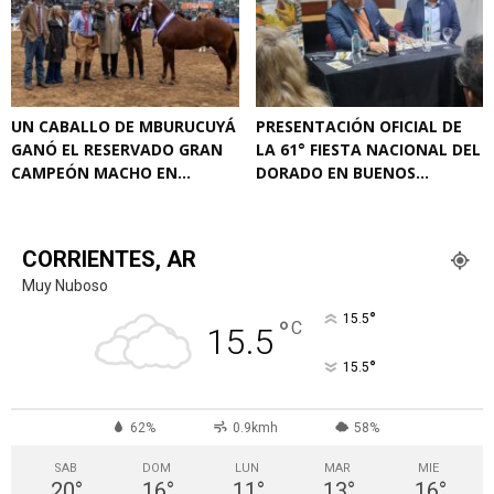
UN CABALLO DE MBURUCUYÁ
PRESENTACIÓN OFICIAL DE
GANÓ EL RESERVADO GRAN
LA 61° FIESTA NACIONAL DEL
CAMPEÓN MACHO EN...
DORADO EN BUENOS...
CORRIENTES, AR
Muy Nuboso
°
15.5
°
C
15.5
°
15.5
62%
0.9kmh
58%
SAB
DOM
LUN
MAR
MIE
20
°
16
°
11
°
13
°
16
°