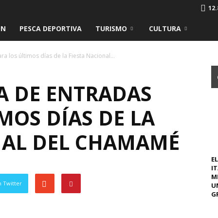
12.
ÓN
PESCA DEPORTIVA
TURISMO
CULTURA
 los últimos días de la Fiesta Nacional...
A DE ENTRADAS
MOS DÍAS DE LA
NAL DEL CHAMAMÉ
EL
I
M
 Twitter
U
GR