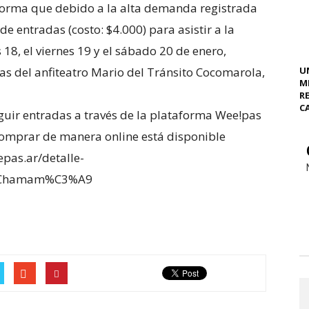
informa que debido a la alta demanda registrada
e entradas (costo: $4.000) para asistir a la
18, el viernes 19 y el sábado 20 de enero,
as del anfiteatro Mario del Tránsito Cocomarola,
U
M
R
C
guir entradas a través de la plataforma Wee!pas
e comprar de manera online está disponible
epas.ar/detalle-
20Chamam%C3%A9
r
e