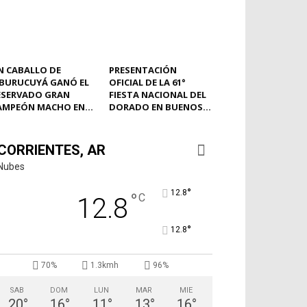
N CABALLO DE
PRESENTACIÓN
BURUCUYÁ GANÓ EL
OFICIAL DE LA 61°
ESERVADO GRAN
FIESTA NACIONAL DEL
AMPEÓN MACHO EN...
DORADO EN BUENOS...
CORRIENTES, AR
Nubes
°
12.8
°
C
12.8
°
12.8
70%
1.3kmh
96%
SAB
DOM
LUN
MAR
MIE
20
°
16
°
11
°
13
°
16
°