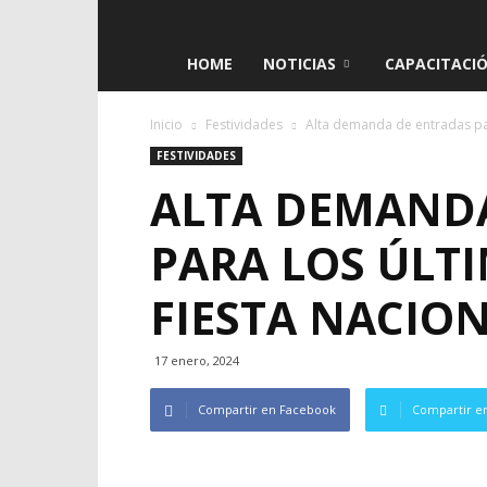
El
HOME
NOTICIAS
CAPACITACI
Taragüí
Inicio
Festividades
Alta demanda de entradas para
FESTIVIDADES
ALTA DEMAND
PARA LOS ÚLTI
FIESTA NACIO
17 enero, 2024
Compartir en Facebook
Compartir en