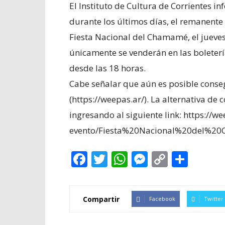
El Instituto de Cultura de Corrientes 
durante los últimos días, el remanente d
Fiesta Nacional del Chamamé, el jueves 
únicamente se venderán en las boleterí
desde las 18 horas.
Cabe señalar que aún es posible conse
(https://weepas.ar/). La alternativa d
ingresando al siguiente link: https://we
evento/Fiesta%20Nacional%20del%
Facebook
Twitter
WhatsApp
Messenge
Copy
Shar
Link
Compartir
Facebook
Twitter