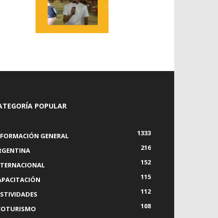
ATEGORÍA POPULAR
1333
NFORMACIÓN GENERAL
216
RGENTINA
152
NTERNACIONAL
115
APACITACIÓN
112
ESTIVIDADES
108
COTURISMO