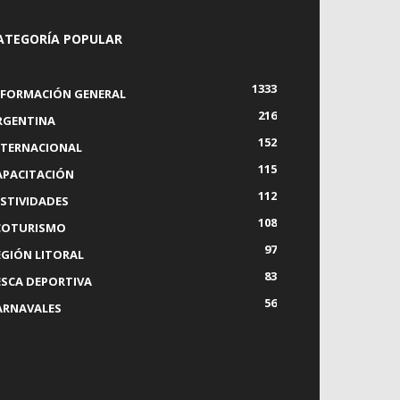
ATEGORÍA POPULAR
1333
NFORMACIÓN GENERAL
216
RGENTINA
152
NTERNACIONAL
115
APACITACIÓN
112
ESTIVIDADES
108
COTURISMO
97
EGIÓN LITORAL
83
ESCA DEPORTIVA
56
ARNAVALES