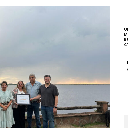
U
M
R
C