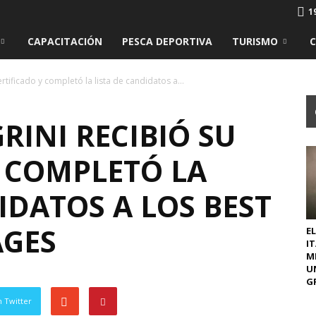
1
CAPACITACIÓN
PESCA DEPORTIVA
TURISMO
ertificado y completó la lista de candidatos a...
RINI RECIBIÓ SU
Y COMPLETÓ LA
IDATOS A LOS BEST
AGES
EL
I
M
U
GR
 Twitter