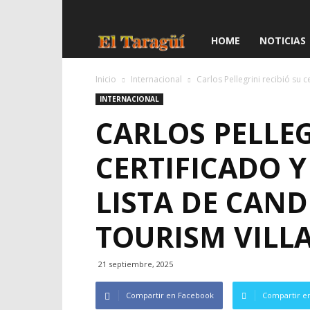
El
HOME
NOTICIAS
Taragüí
Inicio
Internacional
Carlos Pellegrini recibió su c
INTERNACIONAL
CARLOS PELLEG
CERTIFICADO 
LISTA DE CAND
TOURISM VILL
21 septiembre, 2025
Compartir en Facebook
Compartir en