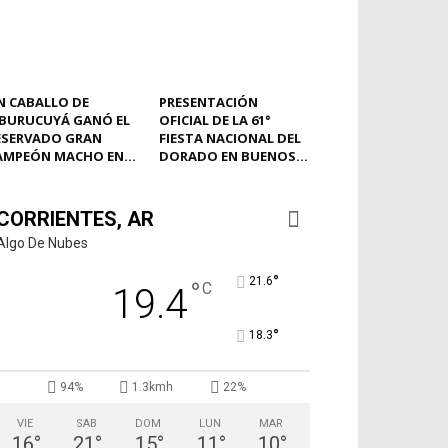
N CABALLO DE
PRESENTACIÓN
BURUCUYÁ GANÓ EL
OFICIAL DE LA 61°
ESERVADO GRAN
FIESTA NACIONAL DEL
AMPEÓN MACHO EN...
DORADO EN BUENOS...
CORRIENTES, AR
Algo De Nubes
°
21.6
°
C
19.4
°
18.3
94%
1.3kmh
22%
VIE
SAB
DOM
LUN
MAR
16
°
21
°
15
°
11
°
10
°