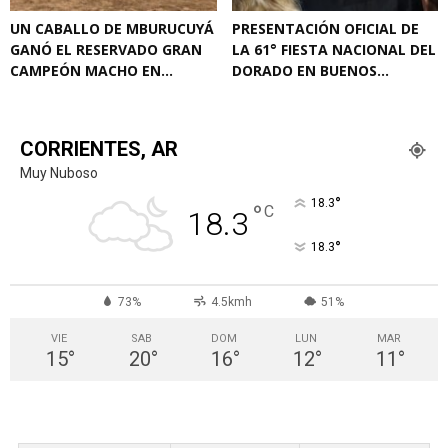
UN CABALLO DE MBURUCUYÁ
PRESENTACIÓN OFICIAL DE
GANÓ EL RESERVADO GRAN
LA 61° FIESTA NACIONAL DEL
CAMPEÓN MACHO EN...
DORADO EN BUENOS...
CORRIENTES, AR
Muy Nuboso
°
18.3
°
C
18.3
°
18.3
73%
4.5kmh
51%
VIE
SAB
DOM
LUN
MAR
15
°
20
°
16
°
12
°
11
°