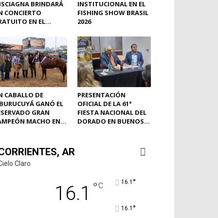
ISCIAGNA BRINDARÁ
INSTITUCIONAL EN EL
N CONCIERTO
FISHING SHOW BRASIL
ATUITO EN EL...
2026
N CABALLO DE
PRESENTACIÓN
BURUCUYÁ GANÓ EL
OFICIAL DE LA 61°
ESERVADO GRAN
FIESTA NACIONAL DEL
AMPEÓN MACHO EN...
DORADO EN BUENOS...
CORRIENTES, AR
Cielo Claro
°
16.1
°
C
16.1
°
16.1