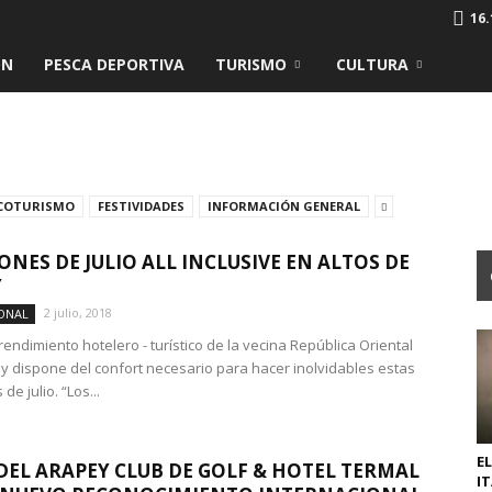
16.
ÓN
PESCA DEPORTIVA
TURISMO
CULTURA
COTURISMO
FESTIVIDADES
INFORMACIÓN GENERAL
ONES DE JULIO ALL INCLUSIVE EN ALTOS DE
Y
2 julio, 2018
ONAL
imiento hotelero - turístico de la vecina República Oriental
y dispone del confort necesario para hacer inolvidables estas
de julio. “Los...
EL
DEL ARAPEY CLUB DE GOLF & HOTEL TERMAL
I