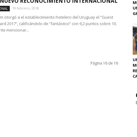
 NUEVO RECONOCIMIENTO INTERNACIONAL
M
U
19 febrero, 2018
ONAL
GR
m otorgó a el establecimiento hotelero del Uruguay el “Guest
rd 2017”, calificándolo de “fantástico” con 9,2 puntos sobre 10.
nte mencionar...
U
Página 16 de 16
M
R
C