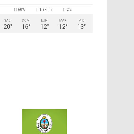
60%
1.8kmh
2%
SAB
DOM
LUN
MAR
MIE
20
°
16
°
12
°
12
°
13
°