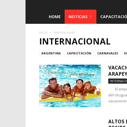
El
HOME
NOTICIAS
CAPACITACI
Taragüí
Inicio
Internacional
INTERNACIONAL
ARGENTINA
CAPACITACIÓN
CARNAVALES
E
VACACI
ARAPE
INTERNACI
El emprend
del Urugua
vacaciones 
ALTOS 