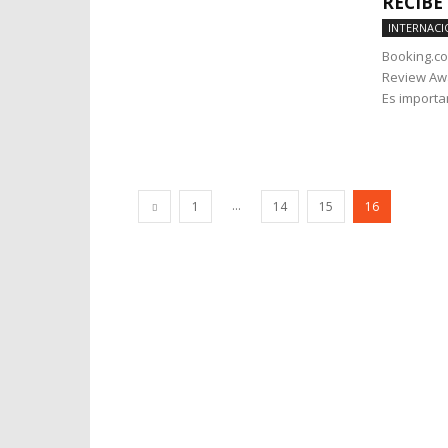
RECIBE
INTERNACI
Booking.co
Review Awa
Es importa
...
1
14
15
16