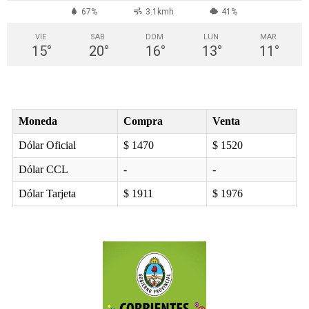
67%
3.1kmh
41%
VIE
SAB
DOM
LUN
MAR
15
°
20
°
16
°
13
°
11
°