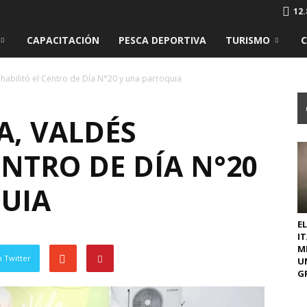
12.
CAPACITACIÓN
PESCA DEPORTIVA
TURISMO
 habilitó el Centro de Día N°20 y una parroquia
A, VALDÉS
ENTRO DE DÍA N°20
UIA
EL
I
M
 Twitter
U
GR