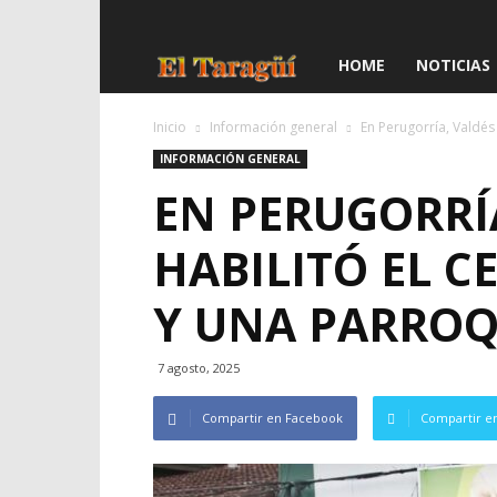
El
HOME
NOTICIAS
Taragüí
Inicio
Información general
En Perugorría, Valdés
INFORMACIÓN GENERAL
EN PERUGORRÍ
HABILITÓ EL C
Y UNA PARROQ
7 agosto, 2025
Compartir en Facebook
Compartir en