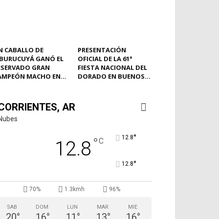
N CABALLO DE
PRESENTACIÓN
BURUCUYÁ GANÓ EL
OFICIAL DE LA 61°
ESERVADO GRAN
FIESTA NACIONAL DEL
AMPEÓN MACHO EN...
DORADO EN BUENOS...
CORRIENTES, AR
Nubes
°
12.8
°
C
12.8
°
12.8
70%
1.3kmh
96%
SAB
DOM
LUN
MAR
MIE
20
°
16
°
11
°
13
°
16
°