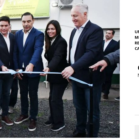
U
M
R
C