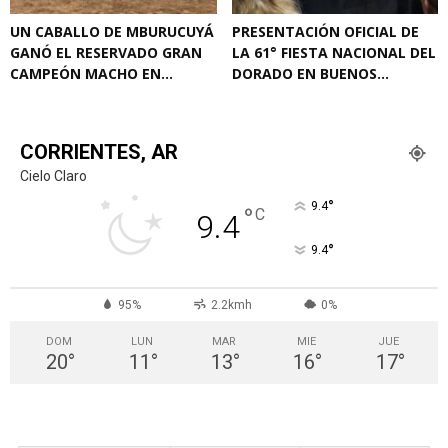
UN CABALLO DE MBURUCUYÁ
PRESENTACIÓN OFICIAL DE
GANÓ EL RESERVADO GRAN
LA 61° FIESTA NACIONAL DEL
CAMPEÓN MACHO EN...
DORADO EN BUENOS...
CORRIENTES, AR
Cielo Claro
°
9.4
°
C
9.4
°
9.4
95%
2.2kmh
0%
DOM
LUN
MAR
MIE
JUE
20
°
11
°
13
°
16
°
17
°