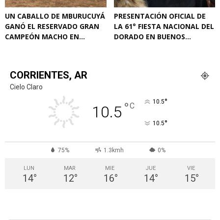
UN CABALLO DE MBURUCUYÁ
PRESENTACIÓN OFICIAL DE
GANÓ EL RESERVADO GRAN
LA 61° FIESTA NACIONAL DEL
CAMPEÓN MACHO EN...
DORADO EN BUENOS...
CORRIENTES, AR
Cielo Claro
°
10.5
°
C
10.5
°
10.5
75%
1.3kmh
0%
LUN
MAR
MIE
JUE
VIE
14
°
12
°
16
°
14
°
15
°