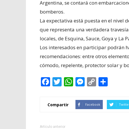
Argentina, se contará con embarcacion
bomberos.
La expectativa está puesta en el nivel d
que representa una verdadera travesía.
locales, de Esquina, Sauce, Goya y La Pa
Los interesados en participar podrán 
recomendaciones: entre otros elementos,
cómodo, repelente, protector solar y b
Facebook
Twitter
WhatsApp
Messenge
Copy
Shar
Link
Compartir
Facebook
Twitte
Artículo anterior