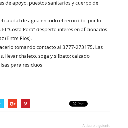
es de apoyo, puestos sanitarios y cuerpo de
el caudal de agua en todo el recorrido, por lo
 El “Costa Porá” despertó interés en aficionados
z (Entre Ríos).
hacerlo tomando contacto al 3777-273175. Las
 llevar chaleco, soga y silbato; calzado
olsas para residuos.
r
e
r
Artículo siguiente