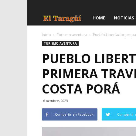
El
HOME
NOTICIAS
Taragüí
Inicio
Turismo aventura
Pueblo Libertador prepa
TURISMO AVENTURA
PUEBLO LIBER
PRIMERA TRAVE
COSTA PORÁ
6 octubre, 2023
Compartir en Facebook
Compartir 