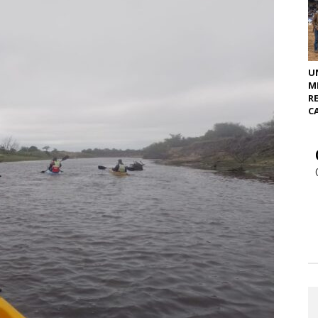
U
M
R
C