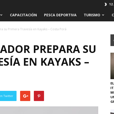
12.
CAPACITACIÓN
PESCA DEPORTIVA
TURISMO
ra su Primera Travesía en Kayaks – Costa Porá
TADOR PREPARA SU
SÍA EN KAYAKS –
EL
I
M
en Twitter
U
GR