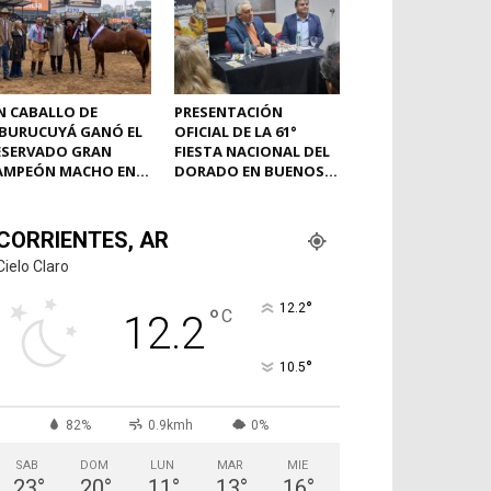
N CABALLO DE
PRESENTACIÓN
BURUCUYÁ GANÓ EL
OFICIAL DE LA 61°
ESERVADO GRAN
FIESTA NACIONAL DEL
AMPEÓN MACHO EN...
DORADO EN BUENOS...
CORRIENTES, AR
Cielo Claro
°
12.2
°
C
12.2
°
10.5
82%
0.9kmh
0%
SAB
DOM
LUN
MAR
MIE
23
°
20
°
11
°
13
°
16
°