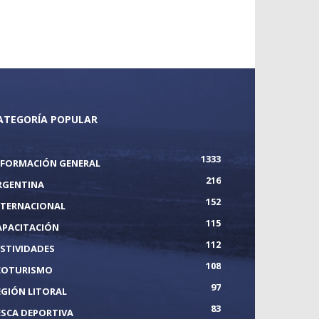
ATEGORÍA POPULAR
1333
NFORMACIÓN GENERAL
216
RGENTINA
152
NTERNACIONAL
115
APACITACIÓN
112
ESTIVIDADES
108
COTURISMO
97
EGIÓN LITORAL
83
ESCA DEPORTIVA