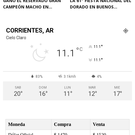
GANÓ EL RESERVADO GRAN
LA 61° FIESTA NACIONAL DEL
CAMPEÓN MACHO EN...
DORADO EN BUENOS...
CORRIENTES, AR
Cielo Claro
°
11.1
°
C
11.1
°
11.1
83%
3.1kmh
4%
SAB
DOM
LUN
MAR
MIE
20
°
16
°
11
°
12
°
17
°