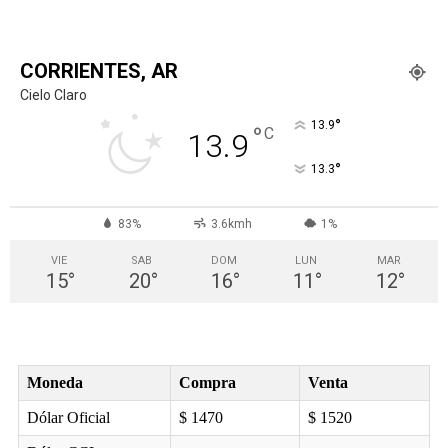
CORRIENTES, AR
Cielo Claro
°
13.9
°
C
13.9
°
13.3
83%
3.6kmh
1%
VIE
SAB
DOM
LUN
MAR
15
°
20
°
16
°
11
°
12
°