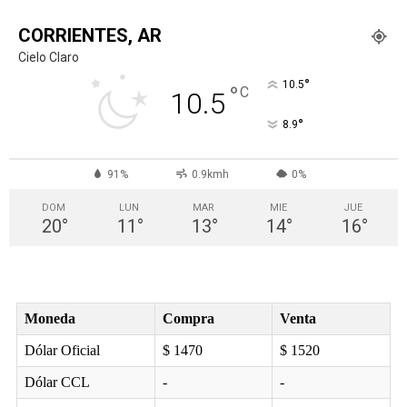
CORRIENTES, AR
Cielo Claro
°
10.5
°
C
10.5
°
8.9
91%
0.9kmh
0%
DOM
LUN
MAR
MIE
JUE
20
°
11
°
13
°
14
°
16
°