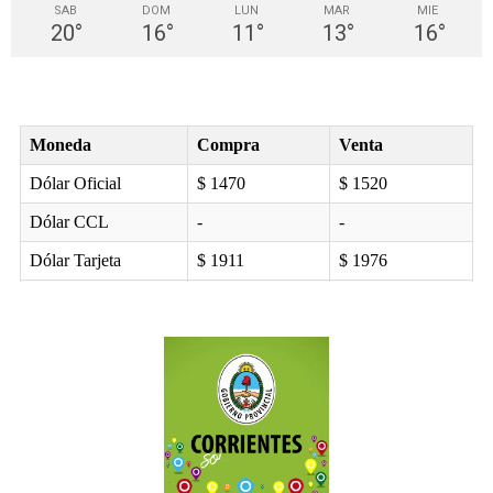
SAB
DOM
LUN
MAR
MIE
20
°
16
°
11
°
13
°
16
°