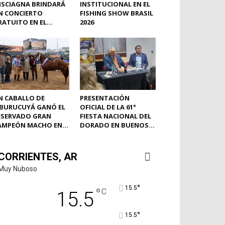
ISCIAGNA BRINDARÁ
INSTITUCIONAL EN EL
N CONCIERTO
FISHING SHOW BRASIL
ATUITO EN EL...
2026
N CABALLO DE
PRESENTACIÓN
BURUCUYÁ GANÓ EL
OFICIAL DE LA 61°
ESERVADO GRAN
FIESTA NACIONAL DEL
AMPEÓN MACHO EN...
DORADO EN BUENOS...
CORRIENTES, AR
Muy Nuboso
°
15.5
°
C
15.5
°
15.5