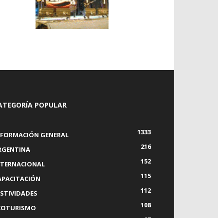
ATEGORÍA POPULAR
1333
NFORMACIÓN GENERAL
216
RGENTINA
152
NTERNACIONAL
115
APACITACIÓN
112
ESTIVIDADES
108
COTURISMO