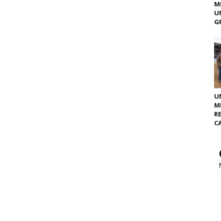
M
U
GR
U
M
R
C