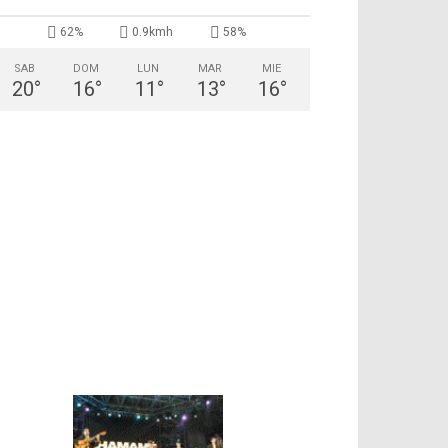
62%
0.9kmh
58%
SAB
DOM
LUN
MAR
MIE
20
°
16
°
11
°
13
°
16
°