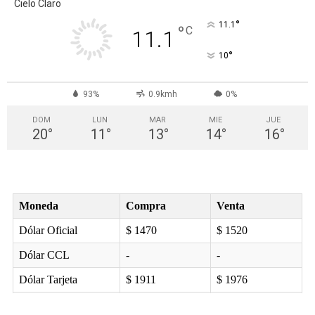
Cielo Claro
°
11.1
°
C
11.1
°
10
93%
0.9kmh
0%
DOM
LUN
MAR
MIE
JUE
20
°
11
°
13
°
14
°
16
°